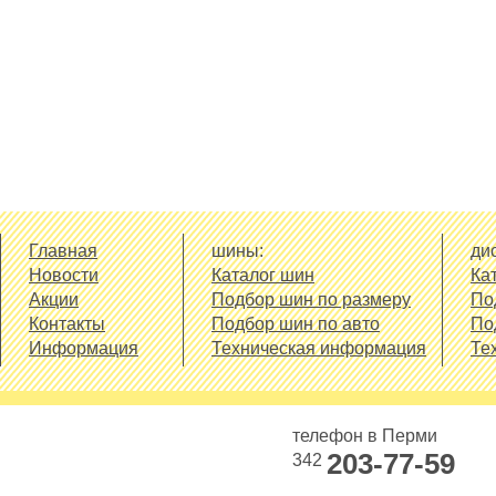
Главная
шины:
дис
Новости
Каталог шин
Ка
Акции
Подбор шин по размеру
По
Контакты
Подбор шин по авто
По
Информация
Техническая информация
Те
телефон в Перми
203-77-59
342