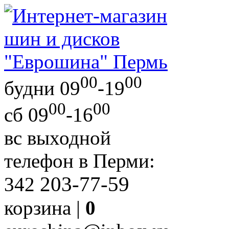
00
00
будни
09
-19
00
00
сб
09
-16
вс
выходной
телефон в Перми:
203-77-59
342
корзина |
0