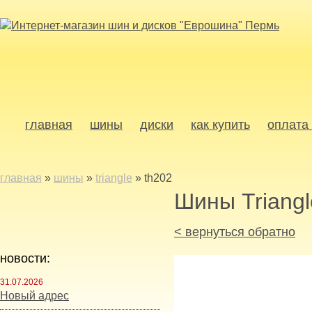
главная
шины
диски
как купить
оплата 
главная
»
шины
»
triangle
»
th202
Шины Triangl
< вернуться обратно
новости:
31.07.2026
Новый адрес