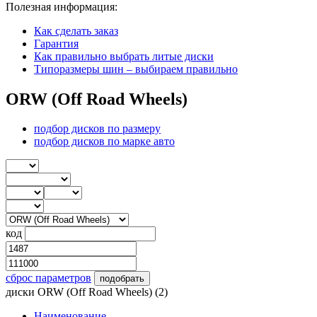
Полезная информация:
Как сделать заказ
Гарантия
Как правильно выбрать литые диски
Типоразмеры шин – выбираем правильно
ORW (Off Road Wheels)
подбор дисков по размеру
подбор дисков по марке авто
код
сброс параметров
диски ORW (Off Road Wheels)
(2)
Наименование