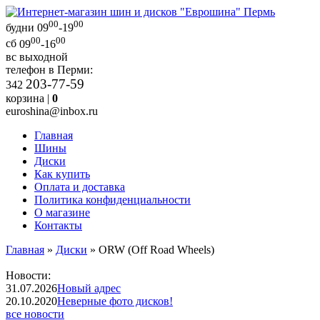
00
00
будни
09
-19
00
00
сб
09
-16
вс
выходной
телефон в Перми:
203-77-59
342
корзина |
0
euroshina@inbox.ru
Главная
Шины
Диски
Как купить
Оплата и доставка
Политика конфиденциальности
О магазине
Контакты
Главная
»
Диски
»
ORW (Off Road Wheels)
Новости:
31.07.2026
Новый адрес
20.10.2020
Неверные фото дисков!
все новости