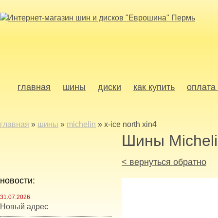
главная
шины
диски
как купить
оплата 
главная
»
шины
»
michelin
»
x-ice north xin4
Шины Michel
< вернуться обратно
новости:
31.07.2026
Новый адрес