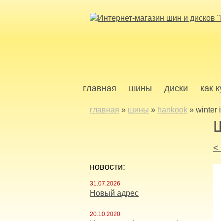
главная
шины
диски
как 
главная
»
шины
»
hankook
»
winter 
<
новости:
31.07.2026
Новый адрес
20.10.2020