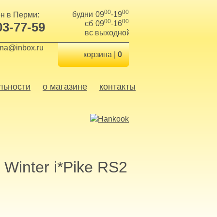
00
00
будни
09
-19
н в Перми:
00
00
сб
09
-16
03-77-59
вс
выходной
ina@inbox.ru
корзина |
0
льности
о магазине
контакты
Winter i*Pike RS2