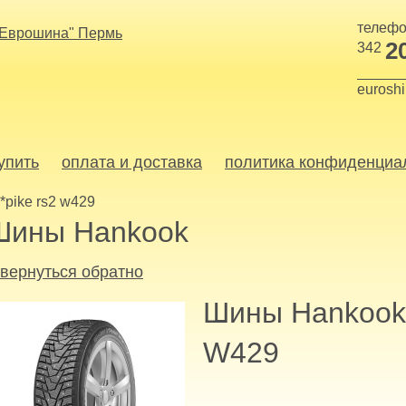
телефо
2
342
eurosh
купить
оплата и доставка
политика конфиденциа
i*pike rs2 w429
Шины Hankook
 вернуться обратно
Шины Hankook 
W429