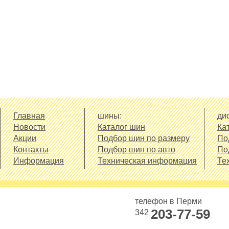
Главная
шины:
дис
Новости
Каталог шин
Ка
Акции
Подбор шин по размеру
По
Контакты
Подбор шин по авто
По
Информация
Техническая информация
Те
телефон в Перми
203-77-59
342