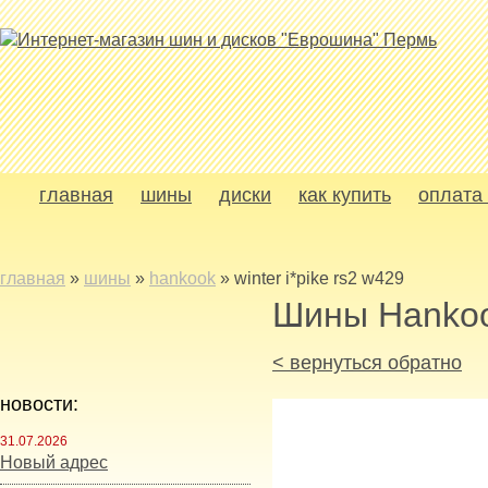
главная
шины
диски
как купить
оплата 
главная
»
шины
»
hankook
»
winter i*pike rs2 w429
Шины Hanko
< вернуться обратно
новости:
31.07.2026
Новый адрес