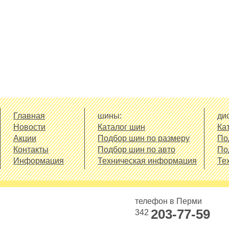
Главная
шины:
дис
Новости
Каталог шин
Ка
Акции
Подбор шин по размеру
По
Контакты
Подбор шин по авто
По
Информация
Техническая информация
Те
телефон в Перми
203-77-59
342