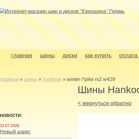
главная
шины
диски
как купить
оплата 
главная
»
шины
»
hankook
»
winter i*pike rs2 w429
Шины Hanko
< вернуться обратно
новости:
31.07.2026
Новый адрес