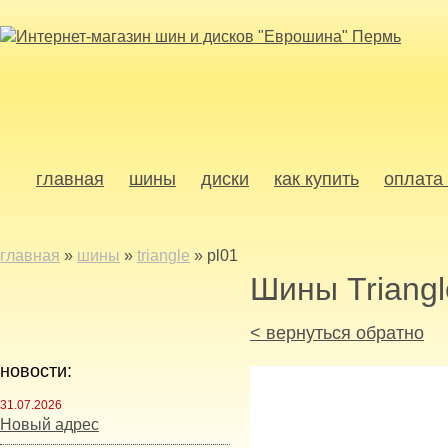
главная
шины
диски
как купить
оплата 
главная
»
шины
»
triangle
»
pl01
Шины Triangl
< вернуться обратно
новости:
31.07.2026
Новый адрес