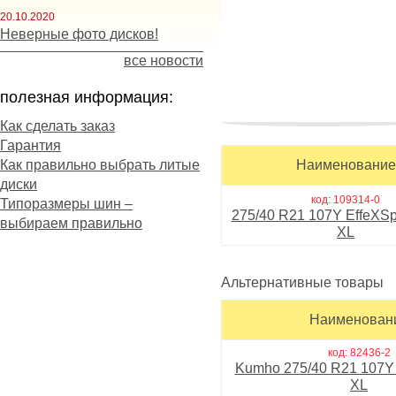
20.10.2020
Неверные фото дисков!
все новости
полезная информация:
Как сделать заказ
Гарантия
показателями тяги, тормо
Как правильно выбрать литые
Наименование
Пришедшая на смену свое
диски
своим технико-эксплуатац
код: 109314-0
Типоразмеры шин –
повышен более, чем на 20
275/40 R21 107Y EffeXSp
выбираем правильно
сцепных свойств. Этого уд
XL
которая минимизирует соп
способствует поддержанию
Альтернативные товары
Наличие цельных ребер в
маневренность транспорт
Наименован
Основные особенности Tri
код: 82436-2
- скоростная шина для ши
Kumho 275/40 R21 107
период;
XL