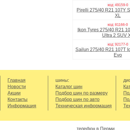
код: 49159-0
- отзывчивое управление
Pirelli 275/40 R21 107Y 
XL
- широкое контактное пят
код: 81166-0
Ikon Tyres 275/40 R21 1
- современный состав рези
Ultra 2 SUV 
обуславливающие эффект
код: 92177-0
Sailun 275/40 R21 107T Ic
- развитая система дрена
Evo
Главная
шины:
дис
Новости
Каталог шин
Ка
Акции
Подбор шин по размеру
По
Контакты
Подбор шин по авто
По
Информация
Техническая информация
Те
телефон в Перми