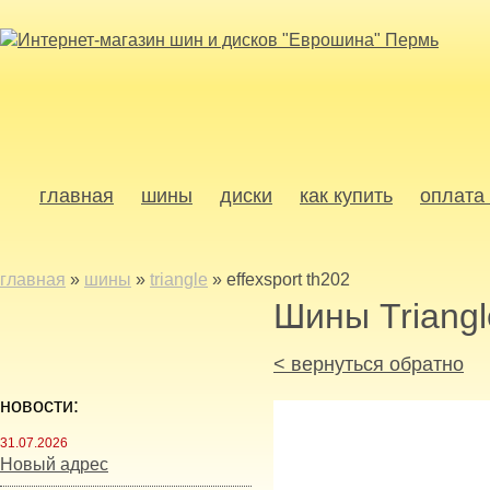
главная
шины
диски
как купить
оплата 
главная
»
шины
»
triangle
»
effexsport th202
Шины Triangl
< вернуться обратно
новости:
31.07.2026
Новый адрес