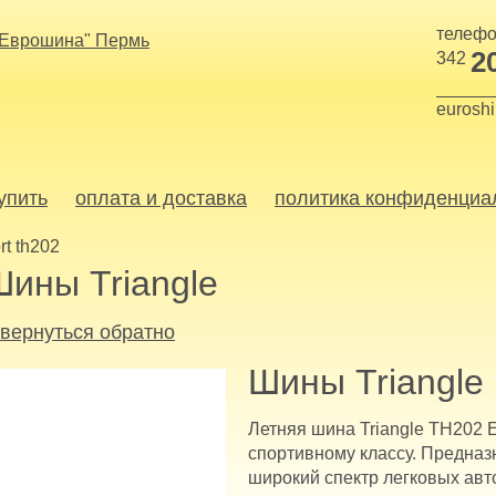
телефо
2
342
eurosh
купить
оплата и доставка
политика конфиденциа
rt th202
Шины Triangle
 вернуться обратно
Шины Triangle
Летняя шина Triangle TH202 E
спортивному классу. Предназ
широкий спектр легковых авто