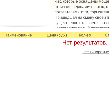
них, которые оснащены мощн
отличается динамичностью, 
показателями тяги, торможен
Пришедшая на смену своей 
существенно отличается по 
характеристикам. В частности
овышен более, чем на 20%. В модели сочетается топливная
Наименование
Цена (руб.)
Кол-во
Ст
епных свойств. Этого удалось добиться за счет гладкой пов
Нет результатов.
оторая минимизирует сопротивление воздушным потокам. А 
пособствует поддержанию тяговых и тормозных свойств на 
все типоразме
аличие цельных ребер в центре положительно отражается н
аневренность транспорта.
сновные особенности Triangle TH202 EffeXSport
 скоростная шина для широкого спектра легковых автомобил
ериод;
 отзывчивое управление на скорости, поддерживаемое спл
 широкое контактное пятно обеспечивает устойчивость во в