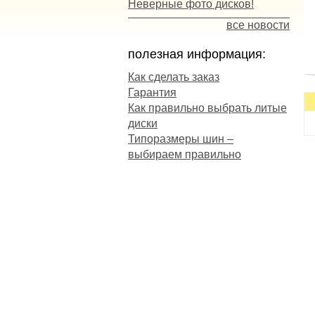
Неверные фото дисков!
все новости
полезная информация:
Как сделать заказ
Гарантия
п
Как правильно выбрать литые
сц
диски
к
Типоразмеры шин –
с
выбираем правильно
Н
м
О
-
п
-
-