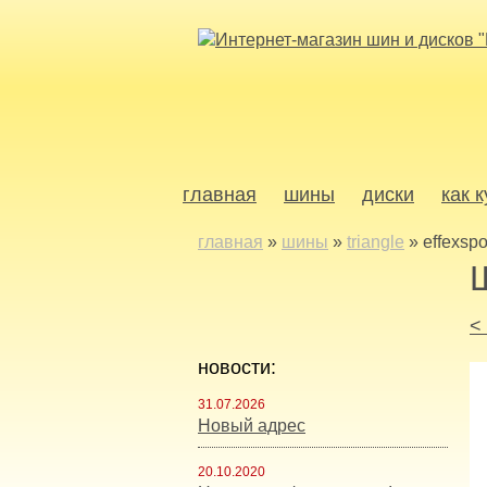
главная
шины
диски
как 
главная
»
шины
»
triangle
»
effexspo
<
новости:
31.07.2026
Новый адрес
20.10.2020