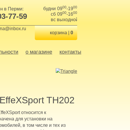
00
00
будни
09
-19
н в Перми:
00
00
сб
09
-16
03-77-59
вс
выходной
ina@inbox.ru
корзина |
0
льности
о магазине
контакты
 EffeXSport TH202
ffeXSport относится к
начена для установки на
мобилей, в том числе и тех из