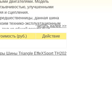
ыми двигателями. Модель
отзывчивостью, улучшенными
ия и сцепления.
предшественницы, данная шина
своим технико-эксплуатационным
читать далее >>
, только общий ресурс был
 экономичность и эффективность
оимость (руб.)
Действие
ерхности блочных структур,
наличие насечек и канавок
сухом и мокром асфальте.
ры Шины Triangle EffeXSport TH202
а чуткости управления, повышая
ей, используемых в летний
ошным центральным ребром;
ремя маневрирования;