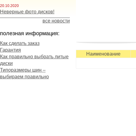
20.10.2020
Неверные фото дисков!
все новости
полезная информация:
Как сделать заказ
Гарантия
повышен более, чем на 20
Наименование
Как правильно выбрать литые
сцепных свойств. Этого уд
диски
которая минимизирует соп
Типоразмеры шин –
способствует поддержанию
выбираем правильно
Наличие цельных ребер в
маневренность транспорт
Основные особенности Tri
- скоростная шина для ши
период;
- отзывчивое управление