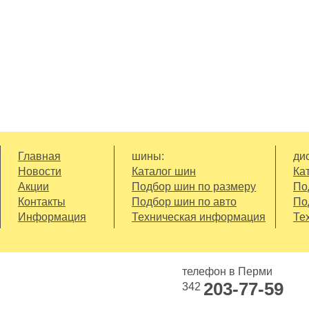
- широкое контактное пят
- современный состав рези
обуславливающие эффект
- развитая система дрена
Главная
шины:
дис
Новости
Каталог шин
Ка
Акции
Подбор шин по размеру
По
Контакты
Подбор шин по авто
По
Информация
Техническая информация
Те
телефон в Перми
203-77-59
342