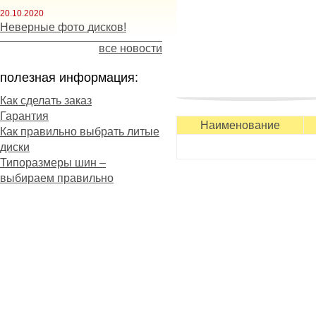
20.10.2020
Неверные фото дисков!
все новости
полезная информация:
Как сделать заказ
Гарантия
повышен более, чем на 20
Наименование
Как правильно выбрать литые
сцепных свойств. Этого уд
диски
которая минимизирует соп
Типоразмеры шин –
способствует поддержанию
выбираем правильно
Наличие цельных ребер в
маневренность транспорт
Основные особенности Tri
- скоростная шина для ши
период;
- отзывчивое управление