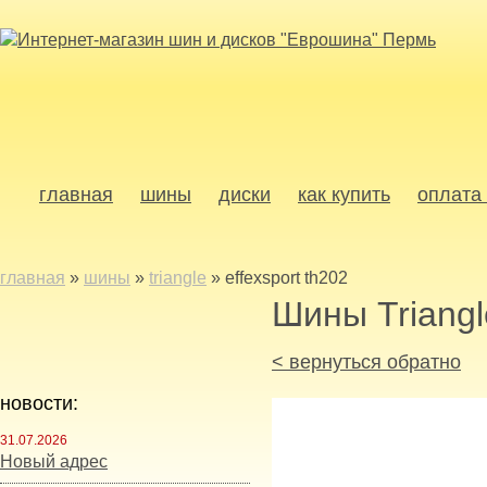
главная
шины
диски
как купить
оплата 
главная
»
шины
»
triangle
»
effexsport th202
Шины Triangl
< вернуться обратно
новости:
31.07.2026
Новый адрес