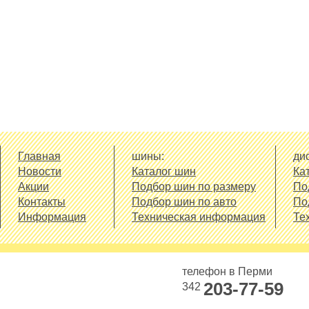
- широкое контактное пят
- современный состав рези
обуславливающие эффект
- развитая система дрена
Главная
шины:
дис
Новости
Каталог шин
Ка
Акции
Подбор шин по размеру
По
Контакты
Подбор шин по авто
По
Информация
Техническая информация
Те
телефон в Перми
203-77-59
342