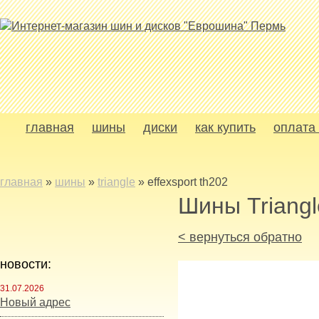
главная
шины
диски
как купить
оплата 
главная
»
шины
»
triangle
»
effexsport th202
Шины Triangl
< вернуться обратно
новости:
31.07.2026
Новый адрес