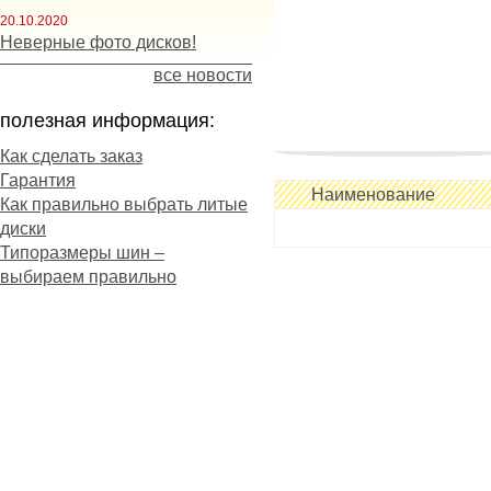
20.10.2020
Неверные фото дисков!
все новости
полезная информация:
Как сделать заказ
Гарантия
повышен более, чем на 20
Наименование
Как правильно выбрать литые
сцепных свойств. Этого уд
диски
которая минимизирует соп
Типоразмеры шин –
способствует поддержанию
выбираем правильно
Наличие цельных ребер в
маневренность транспорт
Основные особенности Tri
- скоростная шина для ши
период;
- отзывчивое управление