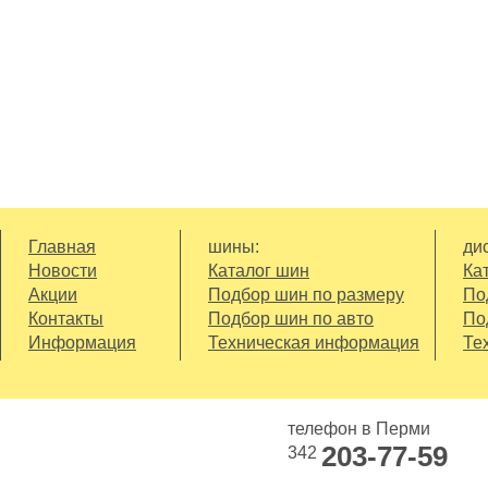
- широкое контактное пят
- современный состав рези
обуславливающие эффект
- развитая система дрена
Главная
шины:
дис
Новости
Каталог шин
Ка
Акции
Подбор шин по размеру
По
Контакты
Подбор шин по авто
По
Информация
Техническая информация
Те
телефон в Перми
203-77-59
342