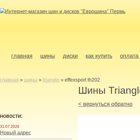
главная
шины
диски
как купить
оплата 
главная
»
шины
»
triangle
»
effexsport th202
Шины Triangl
< вернуться обратно
новости:
31.07.2026
Новый адрес