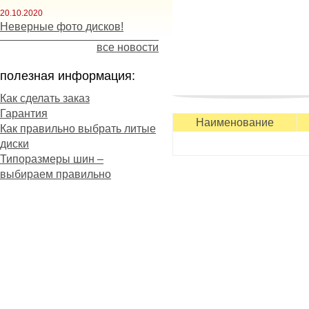
20.10.2020
Неверные фото дисков!
все новости
полезная информация:
Как сделать заказ
Гарантия
повышен более, чем на 20
Наименование
Как правильно выбрать литые
сцепных свойств. Этого уд
диски
которая минимизирует соп
Типоразмеры шин –
способствует поддержанию
выбираем правильно
Наличие цельных ребер в
маневренность транспорт
Основные особенности Tri
- скоростная шина для ши
период;
- отзывчивое управление