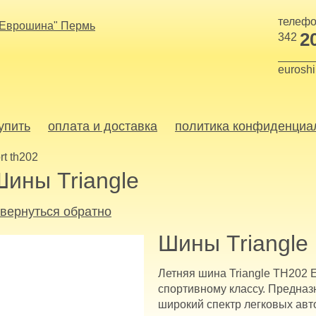
телефо
2
342
eurosh
купить
оплата и доставка
политика конфиденциа
rt th202
Шины Triangle
 вернуться обратно
Шины Triangle
Летняя шина Triangle TH202 E
спортивному классу. Предназ
широкий спектр легковых авто