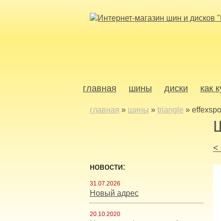
главная
шины
диски
как 
главная
»
шины
»
triangle
»
effexspo
<
новости:
31.07.2026
Новый адрес
20.10.2020