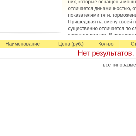
них, которые оснащены мощн
отличается динамичностью, 
показателями тяги, торможен
Пришедшая на смену своей 
существенно отличается по 
характеристикам. В частности
овышен более, чем на 20%. В модели сочетается топливная
Наименование
Цена (руб.)
Кол-во
Ст
епных свойств. Этого удалось добиться за счет гладкой пов
Нет результатов.
оторая минимизирует сопротивление воздушным потокам. А 
пособствует поддержанию тяговых и тормозных свойств на 
все типоразме
аличие цельных ребер в центре положительно отражается н
аневренность транспорта.
сновные особенности Triangle TH202 EffeXSport
 скоростная шина для широкого спектра легковых автомобил
ериод;
 отзывчивое управление на скорости, поддерживаемое спл
 широкое контактное пятно обеспечивает устойчивость во в