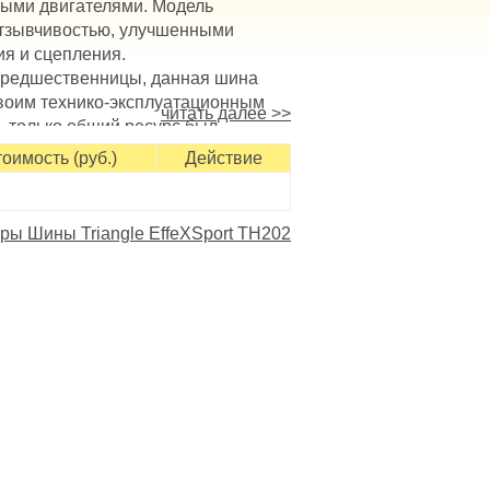
ыми двигателями. Модель
отзывчивостью, улучшенными
ия и сцепления.
предшественницы, данная шина
своим технико-эксплуатационным
читать далее >>
, только общий ресурс был
 экономичность и эффективность
оимость (руб.)
Действие
ерхности блочных структур,
наличие насечек и канавок
сухом и мокром асфальте.
ры Шины Triangle EffeXSport TH202
а чуткости управления, повышая
ей, используемых в летний
ошным центральным ребром;
ремя маневрирования;