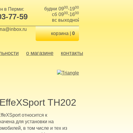
00
00
будни
09
-19
н в Перми:
00
00
сб
09
-16
03-77-59
вс
выходной
ina@inbox.ru
корзина |
0
льности
о магазине
контакты
 EffeXSport TH202
ffeXSport относится к
начена для установки на
мобилей, в том числе и тех из