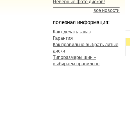
Неверные фото дисков!
все новости
полезная информация:
Как сделать заказ
Гарантия
п
Как правильно выбрать литые
сц
диски
к
Типоразмеры шин –
с
выбираем правильно
Н
м
О
-
п
-
-