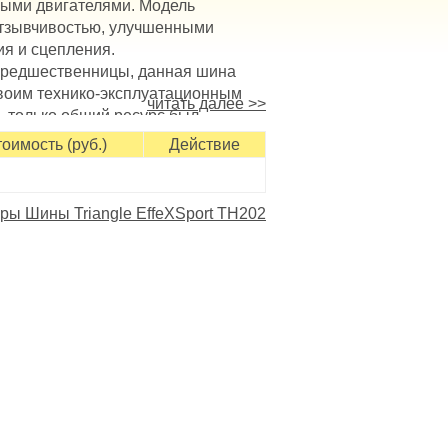
ыми двигателями. Модель
отзывчивостью, улучшенными
ия и сцепления.
предшественницы, данная шина
своим технико-эксплуатационным
читать далее >>
, только общий ресурс был
 экономичность и эффективность
оимость (руб.)
Действие
ерхности блочных структур,
наличие насечек и канавок
сухом и мокром асфальте.
ры Шины Triangle EffeXSport TH202
а чуткости управления, повышая
ей, используемых в летний
ошным центральным ребром;
ремя маневрирования;