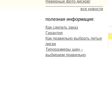
Неверные фото дисков!
все новости
полезная информация:
Как сделать заказ
Гарантия
п
Как правильно выбрать литые
сц
диски
к
Типоразмеры шин –
с
выбираем правильно
Н
м
О
-
п
-
-