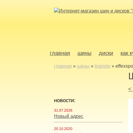
главная
шины
диски
как 
главная
»
шины
»
triangle
»
effexspo
<
новости:
31.07.2026
Новый адрес
20.10.2020