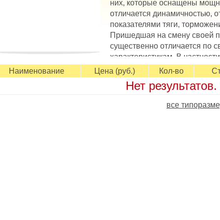
них, которые оснащены мощн
отличается динамичностью, 
показателями тяги, торможен
Пришедшая на смену своей 
существенно отличается по 
характеристикам. В частности
овышен более, чем на 20%. В модели сочетается топливная
Наименование
Цена (руб.)
Кол-во
Ст
епных свойств. Этого удалось добиться за счет гладкой пов
Нет результатов.
оторая минимизирует сопротивление воздушным потокам. А 
пособствует поддержанию тяговых и тормозных свойств на 
все типоразме
аличие цельных ребер в центре положительно отражается н
аневренность транспорта.
сновные особенности Triangle TH202 EffeXSport
 скоростная шина для широкого спектра легковых автомобил
ериод;
 отзывчивое управление на скорости, поддерживаемое спл
 широкое контактное пятно обеспечивает устойчивость во в