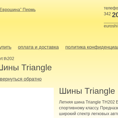
телефо
2
342
eurosh
купить
оплата и доставка
политика конфиденциа
rt th202
Шины Triangle
 вернуться обратно
Шины Triangle
Летняя шина Triangle TH202 E
спортивному классу. Предназ
широкий спектр легковых авто