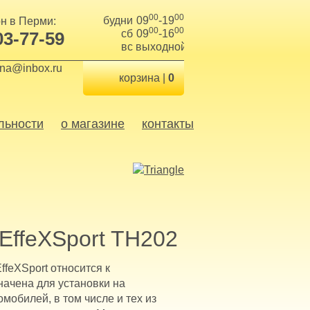
00
00
будни
09
-19
н в Перми:
00
00
сб
09
-16
03-77-59
вс
выходной
ina@inbox.ru
корзина |
0
льности
о магазине
контакты
 EffeXSport TH202
ffeXSport относится к
начена для установки на
мобилей, в том числе и тех из