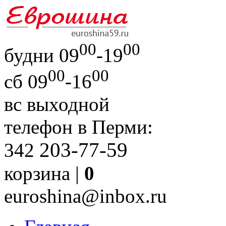
00
00
будни
09
-19
00
00
сб
09
-16
вс
выходной
телефон в Перми:
203-77-59
342
корзина |
0
euroshina@inbox.ru