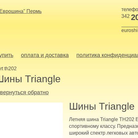
телефо
2
342
eurosh
купить
оплата и доставка
политика конфиденциа
rt th202
Шины Triangle
 вернуться обратно
Шины Triangle
Летняя шина Triangle TH202 E
спортивному классу. Предназ
широкий спектр легковых авто