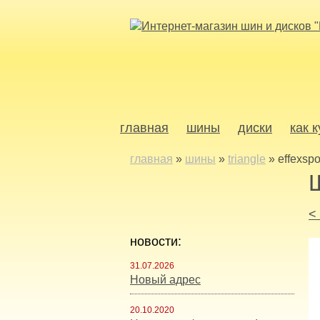
главная
шины
диски
как 
главная
»
шины
»
triangle
»
effexspo
<
новости:
31.07.2026
Новый адрес
20.10.2020