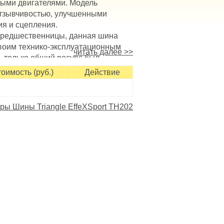
ыми двигателями. Модель
отзывчивостью, улучшенными
ия и сцепления.
предшественницы, данная шина
своим технико-эксплуатационным
читать далее >>
, только общий ресурс был
 экономичность и эффективность
оимость (руб.)
Действие
ерхности блочных структур,
наличие насечек и канавок
сухом и мокром асфальте.
ры Шины Triangle EffeXSport TH202
а чуткости управления, повышая
ей, используемых в летний
ошным центральным ребром;
ремя маневрирования;