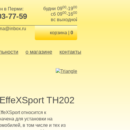
00
00
будни
09
-19
н в Перми:
00
00
сб
09
-16
03-77-59
вс
выходной
ina@inbox.ru
корзина |
0
льности
о магазине
контакты
 EffeXSport TH202
ffeXSport относится к
начена для установки на
мобилей, в том числе и тех из