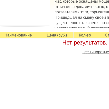
них, которые оснащены мощн
отличается динамичностью, 
показателями тяги, торможен
Пришедшая на смену своей 
существенно отличается по 
характеристикам. В частности
овышен более, чем на 20%. В модели сочетается топливная
Наименование
Цена (руб.)
Кол-во
Ст
епных свойств. Этого удалось добиться за счет гладкой пов
Нет результатов.
оторая минимизирует сопротивление воздушным потокам. А 
пособствует поддержанию тяговых и тормозных свойств на 
все типоразме
аличие цельных ребер в центре положительно отражается н
аневренность транспорта.
сновные особенности Triangle TH202 EffeXSport
 скоростная шина для широкого спектра легковых автомобил
ериод;
 отзывчивое управление на скорости, поддерживаемое спл
 широкое контактное пятно обеспечивает устойчивость во в