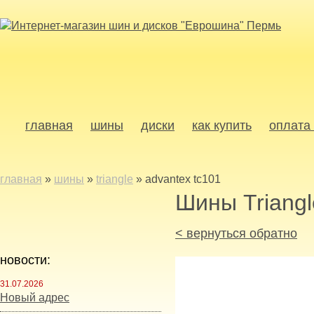
главная
шины
диски
как купить
оплата 
главная
»
шины
»
triangle
»
advantex tc101
Шины Triangl
< вернуться обратно
новости:
31.07.2026
Новый адрес