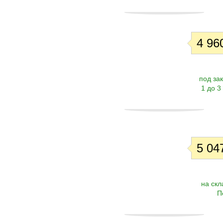
4 960
под зак
1 до 3
5 047
на скл
П