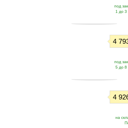
под зак
1 до 3
4 793
под зак
5 до 8
4 926
на скл
П