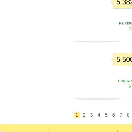
5 382
на скл
П
5 500
под зак
6
1
2
3
4
5
6
7
8