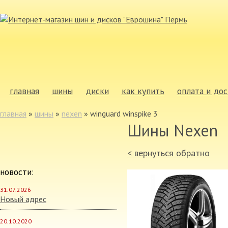
главная
шины
диски
как купить
оплата и дос
главная
»
шины
»
nexen
»
winguard winspike 3
Шины Nexen
< вернуться обратно
новости:
31.07.2026
Новый адрес
20.10.2020