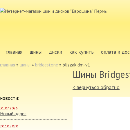
главная
шины
диски
как купить
оплата и дос
главная
»
шины
»
bridgestone
»
blizzak dm-v1
Шины Bridges
< вернуться обратно
новости:
31.07.2026
Новый адрес
20.10.2020