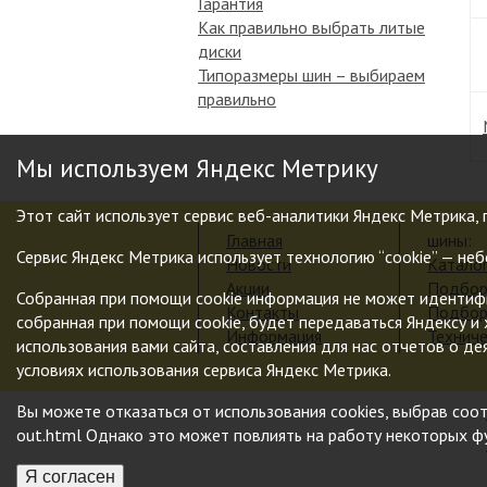
Гарантия
Как правильно выбрать литые
диски
Типоразмеры шин – выбираем
правильно
Мы используем Яндекс Метрику
Этот сайт использует сервис веб-аналитики Яндекс Метрика, 
Главная
шины:
Сервис Яндекс Метрика использует технологию “cookie” — не
Новости
Катало
Акции
Подбор
Собранная при помощи cookie информация не может идентифи
Контакты
Подбор
собранная при помощи cookie, будет передаваться Яндексу и
Информация
Технич
использования вами сайта, составления для нас отчетов о де
условиях использования сервиса Яндекс Метрика.
Вы можете отказаться от использования cookies, выбрав соот
out.html Однако это может повлиять на работу некоторых фун
Я согласен