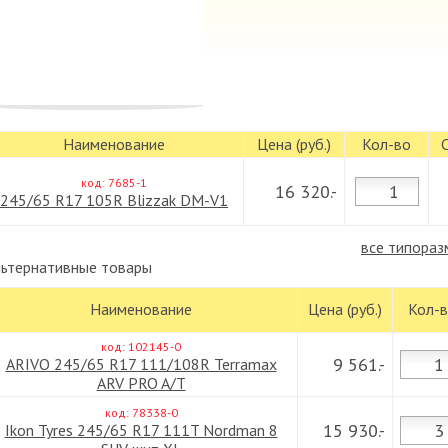
Наименование
Цена (руб.)
Кол-во
код: 7685-1
16 320.-
245/65 R17 105R Blizzak DM-V1
все типораз
ьтернативные товары
Наименование
Цена (руб.)
Кол-
код: 102145-0
9 561.-
ARIVO 245/65 R17 111/108R Terramax
ARV PRO A/T
код: 78338-0
15 930.-
Ikon Tyres 245/65 R17 111T Nordman 8