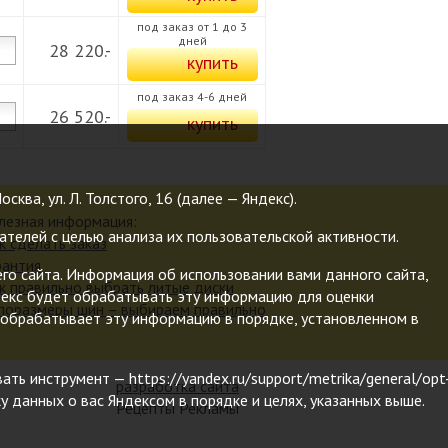
под заказ от 1 до 3
дней
28 220.-
под заказ 4-6 дней
26 520.-
ва, ул. Л. Толстого, 16 (далее — Яндекс).
лезная информация:
телей с целью анализа их пользовательской активности.
к сделать заказ
рантия
о сайта. Информация об использовании вами данного сайта,
к правильно выбрать литые диски
ндекс будет обрабатывать эту информацию для оценки
поразмеры шин – выбираем правильно
кс обрабатывает эту информацию в порядке, установленном в
ь инструмент — https://yandex.ru/support/metrika/general/opt
разработка сайта
у данных о вас Яндексом в порядке и целях, указанных выше.
Рецепты Рекламы