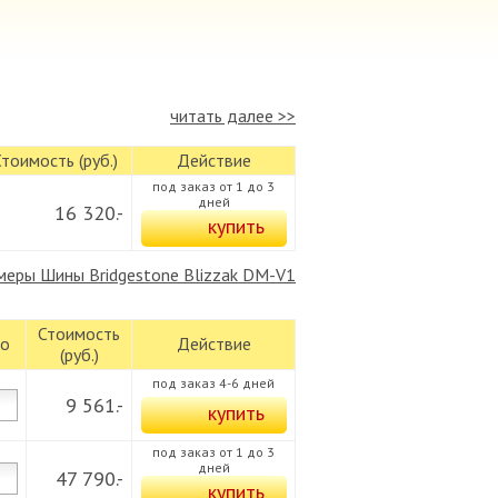
читать далее >>
Стоимость (руб.)
Действие
под заказ от 1 до 3
дней
16 320.-
меры Шины Bridgestone Blizzak DM-V1
Стоимость
во
Действие
(руб.)
под заказ 4-6 дней
9 561.-
под заказ от 1 до 3
дней
47 790.-