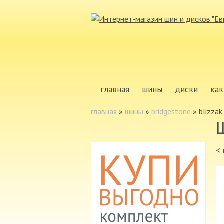
главная
шины
диски
как
главная
»
шины
»
bridgestone
»
blizza
<