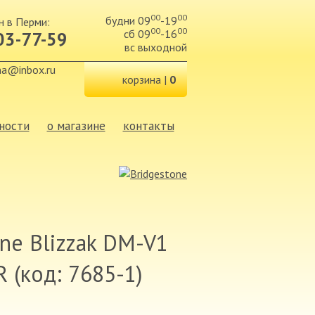
00
00
будни
09
-19
н в Перми:
00
00
сб
09
-16
03-77-59
вс
выходной
na@inbox.ru
корзина |
0
ности
о магазине
контакты
ne Blizzak DM-V1
 (код: 7685-1)