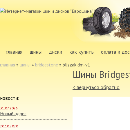
главная
шины
диски
как купить
оплата и дос
главная
»
шины
»
bridgestone
»
blizzak dm-v1
Шины Bridges
< вернуться обратно
новости:
31.07.2026
Новый адрес
20.10.2020