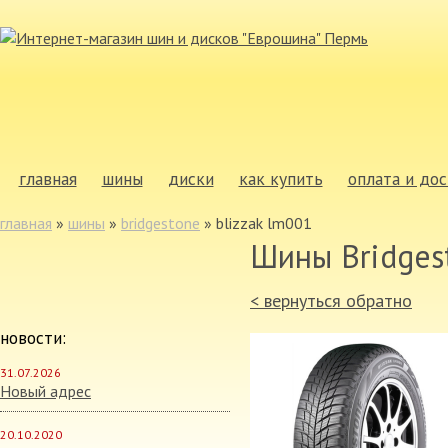
главная
шины
диски
как купить
оплата и дос
главная
»
шины
»
bridgestone
»
blizzak lm001
Шины Bridges
< вернуться обратно
новости:
31.07.2026
Новый адрес
20.10.2020