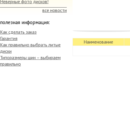
Неверные фото дисков!
все новости
полезная информация:
Как сделать заказ
Гарантия
таких, как Mercedes SLK и
Наименование
Как правильно выбрать литые
высокой устойчивостью и п
диски
чувствовать себя на дорога
Типоразмеры шин – выбираем
управляемая и с легкостью т
правильно