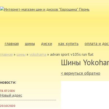
главная
шины
диски
как купить
оплата и дос
главная
»
шины
»
yokohama
»
advan sport v105s run flat
Шины Yokoha
< вернуться обратно
новости:
31.07.2026
Новый адрес
20.10.2020