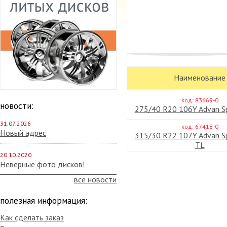
апельсинов. Данный компон
Наименование
между всеми компонентами 
Шина отличается по-спорти
код: 83669-0
водителя. Значительная час
новости:
275/40 R20 106Y Advan S
специальный сетчатый корд.
31.07.2026
компонент обеспечивает пр
код: 67418-0
Новый адрес
315/30 R22 107Y Advan S
образом, чтобы сохранить 
TL
и сцеплением без снижения 
20.10.2020
высокий уровень акустическ
Неверные фото дисков!
несимметричный дизайн от
все новости
относительно друг друга.
полезная информация:
Как сделать заказ